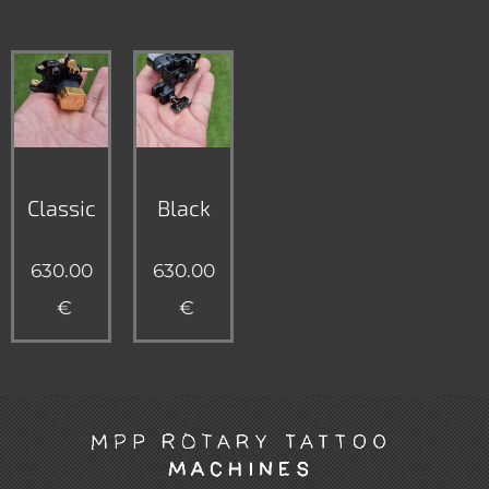
Classic
Black
630.00
630.00
€
€