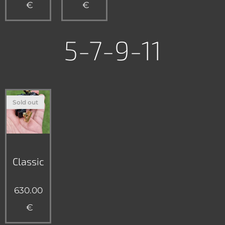
€
€
5-7-9-11
Sold out
Classic
630.00
€