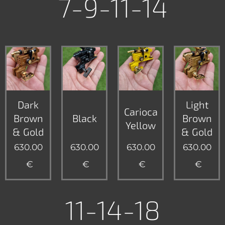
7-9-11-14
Dark
Light
Carioca
Brown
Black
Brown
Yellow
& Gold
& Gold
630.00
630.00
630.00
630.00
€
€
€
€
11-14-18