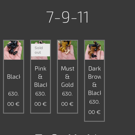
7-9-11
Sold
out
Pink
Mustard
Dark
Black
&
&
Brown
Black
Gold
&
Black
630.
630.
630.
630.
00
€
00
€
00
€
00
€