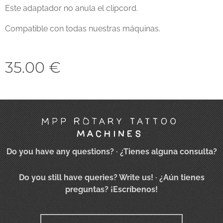
Este adaptador no anula el clipcord.
Compatible con todas nuestras máquinas.
35.00
€
Do you have any questions?
· ¿Tienes alguna consulta?
Do you still have queries? Write us!
· ¿Aún tienes
preguntas? ¡Escríbenos!