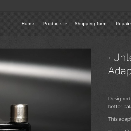
Home
Products
Shopping form
Repair
· Un
Adap
Designed s
better ba
This adapt