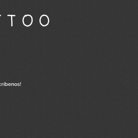
críbenos!