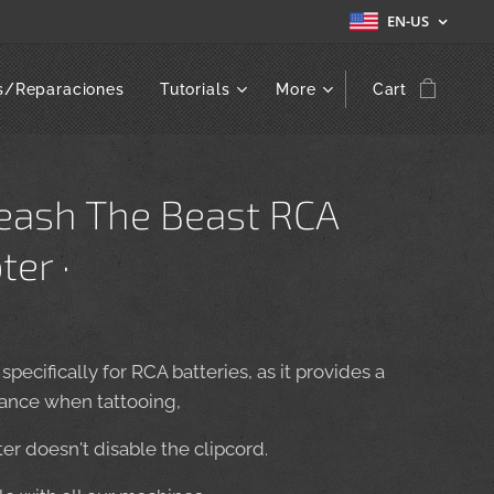
EN-US
s/Reparaciones
Tutorials
More
Cart
leash The Beast RCA
ter ·
pecifically for RCA batteries, as it provides a
lance when tattooing,
er doesn't disable the clipcord.