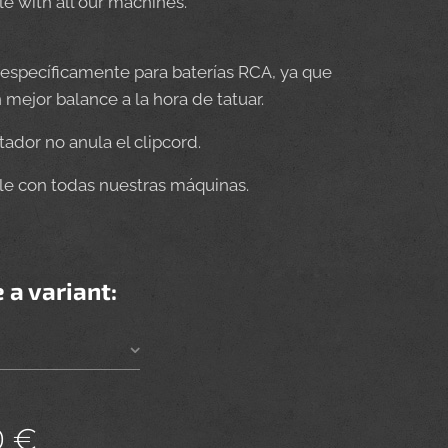
e with all our machines.
específicamente para baterías RCA, ya que
 mejor balance a la hora de tatuar.
ador no anula el clipcord.
e con todas nuestras máquinas.
 a variant:
0
€