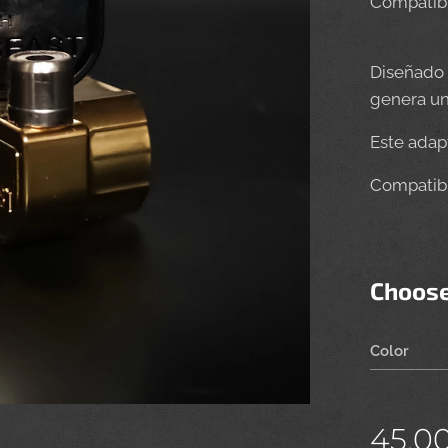
Compatibl
Diseñado 
genera un
Este adapt
Compatibl
Choose
Color
45.0